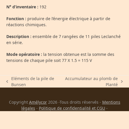
N° d’inventaire :
192
Fonction :
produire de l’énergie électrique à partir de
réactions chimiques.
Description :
ensemble de 7 rangées de 11 piles Leclanché
en série.
Mode opératoire :
la tension obtenue est la somme des
tensions de chaque pile soit 77 X 1.5 = 115 V
Eléments de la pile de
Accumulateur au plomb de
previous
next
Bunsen
Planté
post:
post:
Copyright
Amélycor
2026 -Tous droits réservés -
Mentions
légales
-
Politique de confidentialité et CGU
-