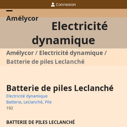
Skip
Connexion
to
content
Open
Close
Amélycor
Electricité
mobile
mobile
menu
menu
dynamique
Amélycor
/
Electricité dynamique
/
Batterie de piles Leclanché
Batterie de piles Leclanché
Electricité dynamique
Batterie
,
Leclanché
,
Pile
192
BATTERIE DE PILES LECLANCHÉ