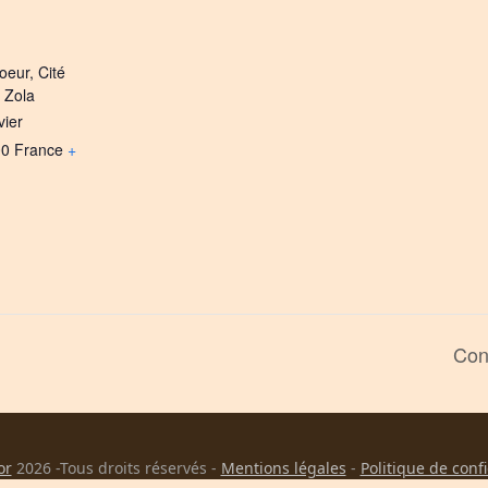
oeur, Cité
e Zola
vier
00
France
+
Con
or
2026 -Tous droits réservés -
Mentions légales
-
Politique de conf