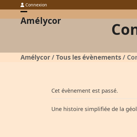
Skip
Connexion
to
Open
Close
Amélycor
content
Con
mobile
mobile
menu
menu
Amélycor
/
Tous les évènements
/
Con
Cet évènement est passé.
Une histoire simplifiée de la géol