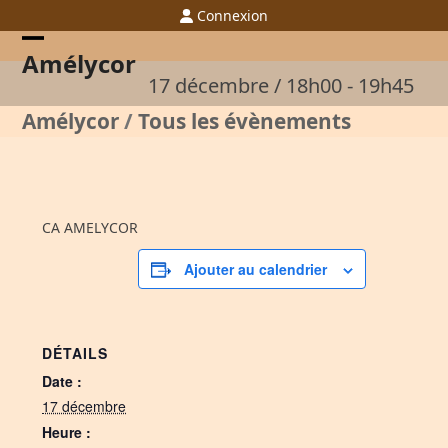
Skip
Connexion
to
content
Open
Close
Amélycor
17 décembre / 18h00
-
19h45
mobile
mobile
Amélycor
/
Tous les évènements
menu
menu
CA AMELYCOR
Ajouter au calendrier
DÉTAILS
Date :
17 décembre
Heure :