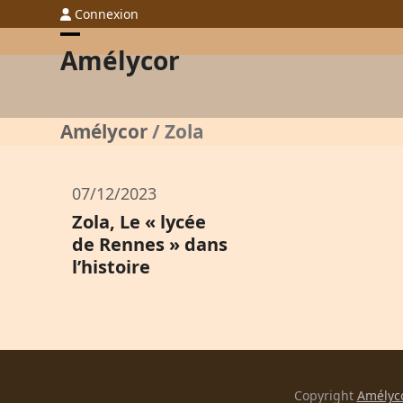
Skip
Connexion
to
Open
Close
Amélycor
content
mobile
mobile
menu
menu
Amélycor
/
Zola
07/12/2023
Zola, Le « lycée
de Rennes » dans
l’histoire
Copyright
Amélyc