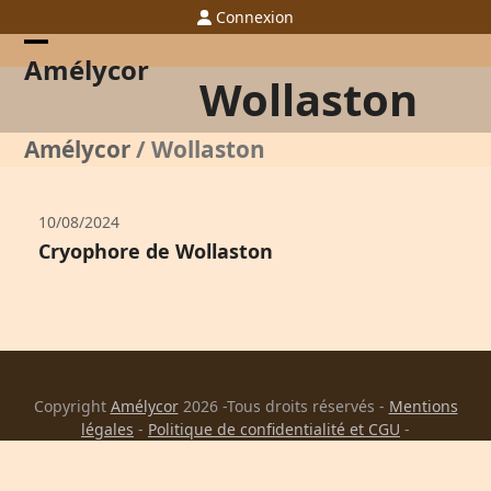
Skip
Connexion
to
content
Open
Close
Amélycor
Wollaston
mobile
mobile
menu
menu
Amélycor
/
Wollaston
10/08/2024
Cryophore de Wollaston
Copyright
Amélycor
2026 -Tous droits réservés -
Mentions
légales
-
Politique de confidentialité et CGU
-