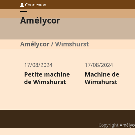
Skip
Connexion
to
Open
Close
Amélycor
content
mobile
mobile
menu
menu
Amélycor
/
Wimshurst
17/08/2024
17/08/2024
Petite machine
Machine de
de Wimshurst
Wimshurst
Copyright
Amélyc