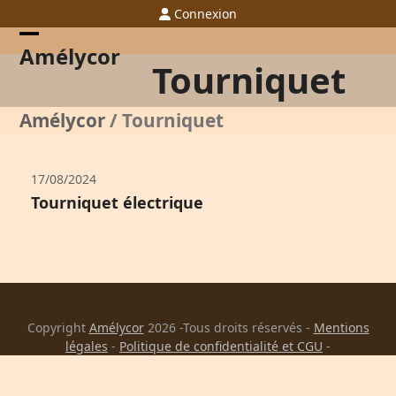
Skip
Connexion
to
content
Open
Close
Amélycor
Tourniquet
mobile
mobile
menu
menu
Amélycor
/
Tourniquet
17/08/2024
Tourniquet électrique
Copyright
Amélycor
2026 -Tous droits réservés -
Mentions
légales
-
Politique de confidentialité et CGU
-