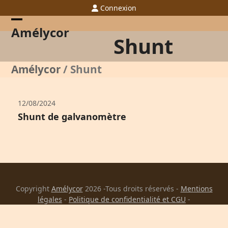
Skip
Connexion
to
content
Open
Close
Amélycor
Shunt
mobile
mobile
menu
menu
Amélycor
/
Shunt
12/08/2024
Shunt de galvanomètre
Copyright
Amélycor
2026 -Tous droits réservés -
Mentions
légales
-
Politique de confidentialité et CGU
-