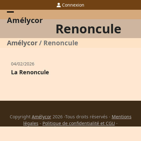
Skip
Connexion
to
content
Open
Close
Amélycor
Renoncule
mobile
mobile
menu
menu
Amélycor
/
Renoncule
04/02/2026
La Renoncule
Copyright
Amélycor
2026 -Tous droits réservés -
Mentions
légales
-
Politique de confidentialité et CGU
-