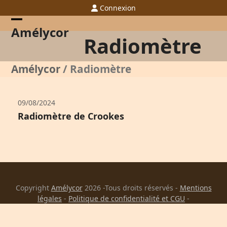
Skip
Connexion
to
content
Open
Close
Amélycor
Radiomètre
mobile
mobile
menu
menu
Amélycor
/
Radiomètre
09/08/2024
Radiomètre de Crookes
Copyright
Amélycor
2026 -Tous droits réservés -
Mentions
légales
-
Politique de confidentialité et CGU
-