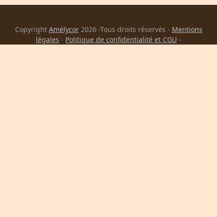
Copyright
Amélycor
2026 -Tous droits réservés -
Mentions
légales
-
Politique de confidentialité et CGU
-