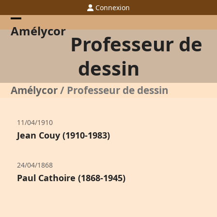
Skip
Connexion
to
content
Open
Close
Amélycor
Professeur de
mobile
mobile
menu
menu
dessin
Amélycor
/
Professeur de dessin
11/04/1910
Jean Couy (1910-1983)
24/04/1868
Paul Cathoire (1868-1945)