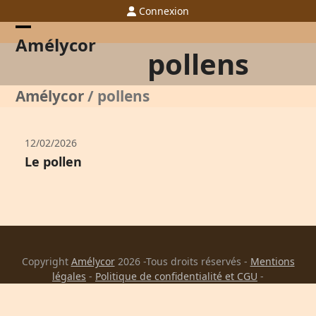
Skip
Connexion
to
content
Open
Close
Amélycor
pollens
mobile
mobile
menu
menu
Amélycor
/
pollens
12/02/2026
Le pollen
Copyright
Amélycor
2026 -Tous droits réservés -
Mentions
légales
-
Politique de confidentialité et CGU
-