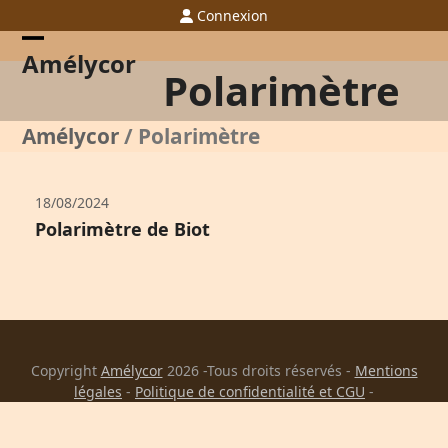
Skip
Connexion
to
content
Open
Close
Amélycor
Polarimètre
mobile
mobile
menu
menu
Amélycor
/
Polarimètre
18/08/2024
Polarimètre de Biot
Copyright
Amélycor
2026 -Tous droits réservés -
Mentions
légales
-
Politique de confidentialité et CGU
-