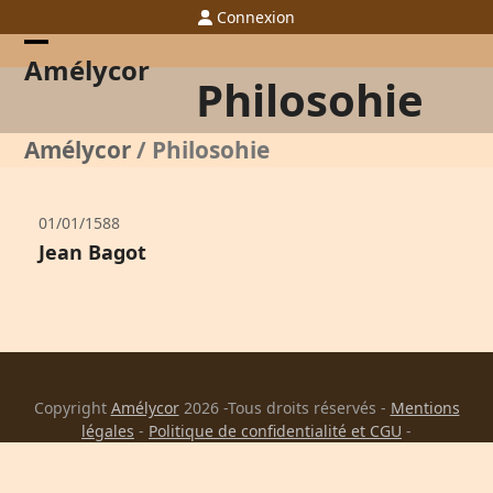
Skip
Connexion
to
content
Open
Close
Amélycor
Philosohie
mobile
mobile
menu
menu
Amélycor
/
Philosohie
01/01/1588
Jean Bagot
Copyright
Amélycor
2026 -Tous droits réservés -
Mentions
légales
-
Politique de confidentialité et CGU
-