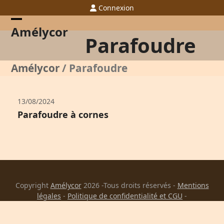
Skip
Connexion
to
content
Open
Close
Amélycor
Parafoudre
mobile
mobile
menu
menu
Amélycor
/
Parafoudre
13/08/2024
Parafoudre à cornes
Copyright
Amélycor
2026 -Tous droits réservés -
Mentions
légales
-
Politique de confidentialité et CGU
-