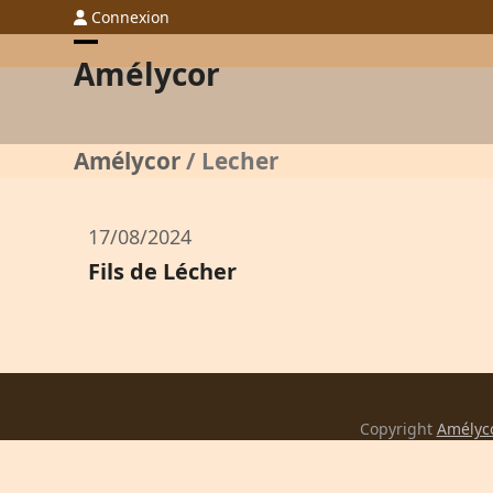
Skip
Connexion
to
Open
Close
Amélycor
content
mobile
mobile
menu
menu
Amélycor
/
Lecher
17/08/2024
Fils de Lécher
Copyright
Amélyc