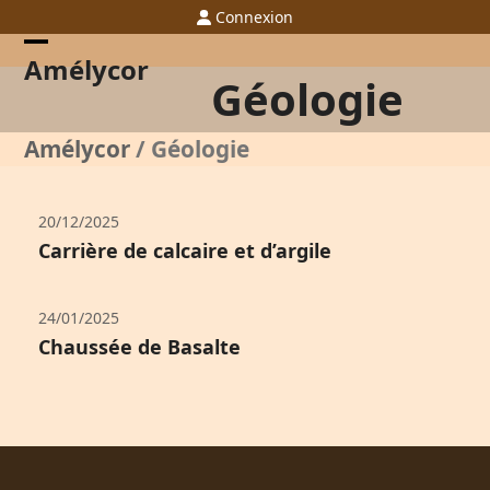
Skip
Connexion
to
content
Open
Close
Amélycor
Géologie
mobile
mobile
menu
menu
Amélycor
/
Géologie
20/12/2025
Carrière de calcaire et d’argile
24/01/2025
Chaussée de Basalte