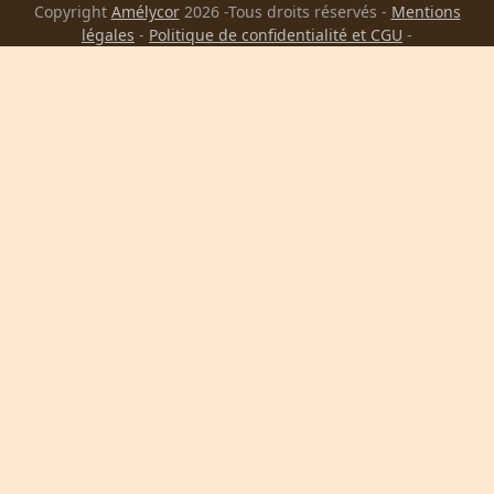
Copyright
Amélycor
2026 -Tous droits réservés -
Mentions
légales
-
Politique de confidentialité et CGU
-