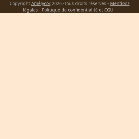
Copyright
Amélycor
2026 -Tous droits réservés -
Mentions
légales
-
Politique de confidentialité et CGU
-