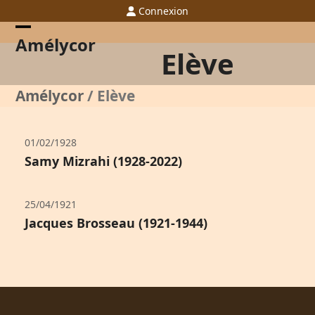
Skip
Connexion
to
content
Open
Close
Amélycor
Elève
mobile
mobile
menu
menu
Amélycor
/
Elève
01/02/1928
Samy Mizrahi (1928-2022)
25/04/1921
Jacques Brosseau (1921-1944)