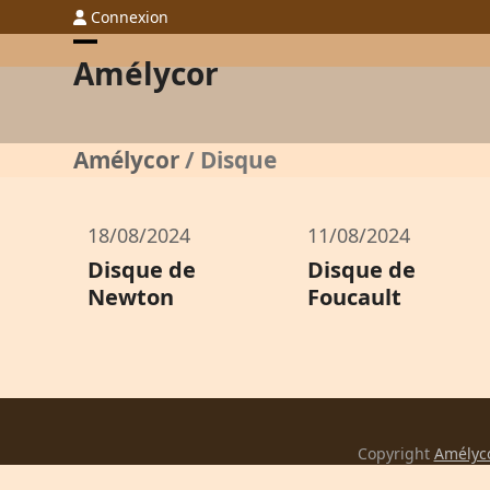
Skip
Connexion
to
Open
Close
Amélycor
content
mobile
mobile
menu
menu
Amélycor
/
Disque
18/08/2024
11/08/2024
Disque de
Disque de
Newton
Foucault
Copyright
Amélyc