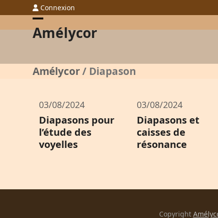
Skip
Connexion
to
Open
Close
Amélycor
content
mobile
mobile
menu
menu
Amélycor
/
Diapason
03/08/2024
03/08/2024
Diapasons pour
Diapasons et
l’étude des
caisses de
voyelles
résonance
Copyright
Amélyc