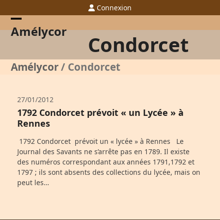
Skip
Connexion
to
content
Open
Close
Amélycor
Condorcet
mobile
mobile
menu
menu
Amélycor
/
Condorcet
27/01/2012
1792 Condorcet prévoit « un Lycée » à
Rennes
1792 Condorcet prévoit un « lycée » à Rennes Le
Journal des Savants ne s’arrête pas en 1789. Il existe
des numéros correspondant aux années 1791,1792 et
1797 ; ils sont absents des collections du lycée, mais on
peut les…