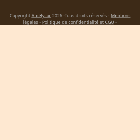
Copyright
Amélycor
2026 -Tous droits réservés -
Mentions
légales
-
Politique de confidentialité et CGU
-