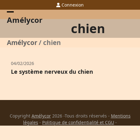
Skip
Connexion
to
content
Open
Close
Amélycor
chien
mobile
mobile
menu
menu
Amélycor
/
chien
04/02/2026
Le système nerveux du chien
Copyright
Amélycor
2026 -Tous droits réservés -
Mentions
légales
-
Politique de confidentialité et CGU
-