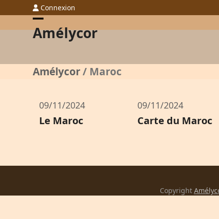
Skip
Connexion
to
Open
Close
Amélycor
content
mobile
mobile
menu
menu
Amélycor
/
Maroc
09/11/2024
09/11/2024
Le Maroc
Carte du Maroc
Copyright
Amélyc