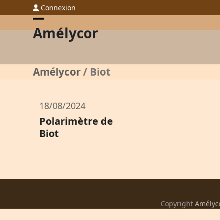
Skip
Connexion
to
Open
Close
Amélycor
content
mobile
mobile
menu
menu
Amélycor
/
Biot
18/08/2024
Polarimètre de
Biot
Copyright
Amélyc