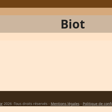
Biot
or
2026 -Tous droits réservés -
Mentions légales
-
Politique de conf