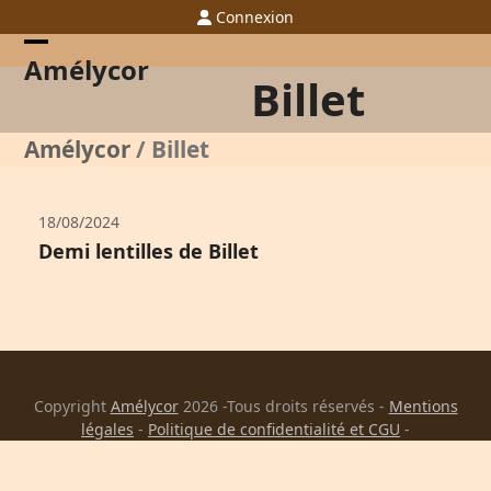
Skip
Connexion
to
content
Open
Close
Amélycor
Billet
mobile
mobile
menu
menu
Amélycor
/
Billet
18/08/2024
Demi lentilles de Billet
Copyright
Amélycor
2026 -Tous droits réservés -
Mentions
légales
-
Politique de confidentialité et CGU
-