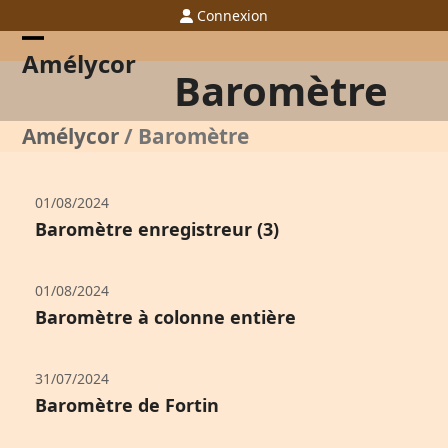
Skip
Connexion
to
content
Open
Close
Amélycor
Baromètre
mobile
mobile
menu
menu
Amélycor
/
Baromètre
01/08/2024
Baromètre enregistreur (3)
01/08/2024
Baromètre à colonne entière
31/07/2024
Baromètre de Fortin