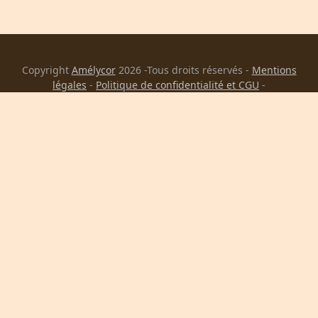
Copyright
Amélycor
2026 -Tous droits réservés -
Mentions
légales
-
Politique de confidentialité et CGU
-