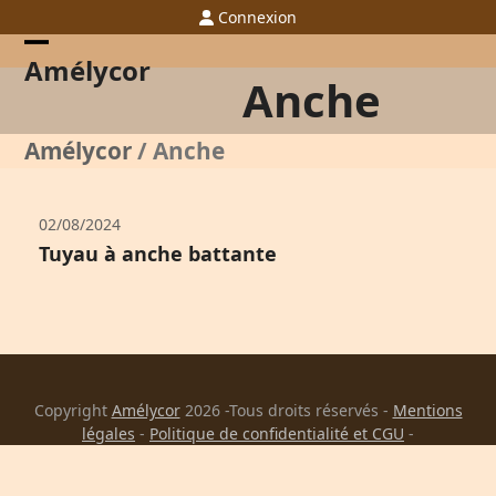
Skip
Connexion
to
content
Open
Close
Amélycor
Anche
mobile
mobile
menu
menu
Amélycor
/
Anche
02/08/2024
Tuyau à anche battante
Copyright
Amélycor
2026 -Tous droits réservés -
Mentions
légales
-
Politique de confidentialité et CGU
-