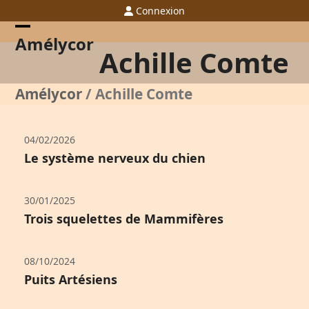
Skip
Connexion
to
content
Open
Close
Amélycor
Achille Comte
mobile
mobile
menu
menu
Amélycor
/
Achille Comte
04/02/2026
Le système nerveux du chien
30/01/2025
Trois squelettes de Mammifères
08/10/2024
Puits Artésiens