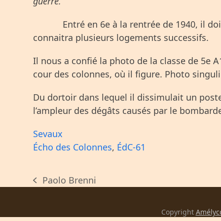
guerre.
Entré en 6
e
à la rentrée de 1940, il do
connaitra plusieurs logements successifs.
Il nous a confié la photo de la classe de 5
e
A
cour des colonnes, où il figure. Photo singuli
Du dortoir dans lequel il dissimulait un poste 
l’ampleur des dégâts causés par le bombarde
Sevaux
Écho des Colonnes
,
ÉdC-61
Paolo Brenni
previous
post:
Copyright
Amélyc