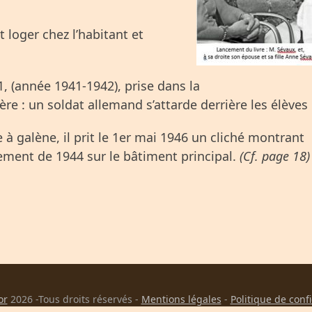
it loger chez l’habitant et
1, (année 1941-1942), prise dans la
ère : un soldat allemand s’attarde derrière les élèves 
à galène, il prit le 1
er
mai 1946 un cliché montrant
ment de 1944 sur le bâtiment principal.
(Cf. page 18)
or
2026 -Tous droits réservés -
Mentions légales
-
Politique de conf