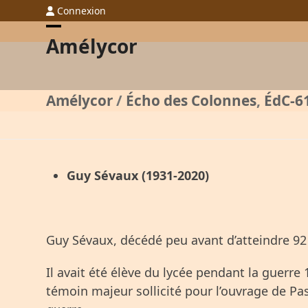
Skip
Connexion
to
Open
Close
Amélycor
content
mobile
mobile
menu
menu
Amélycor
/
Écho des Colonnes
,
ÉdC-6
Guy Sévaux (1931-2020)
Guy Sévaux, décédé peu avant d’atteindre 92
Il avait été élève du lycée pendant la guerre
témoin majeur sollicité pour l’ouvrage de Pa