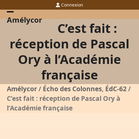
Skip
Connexion
to
content
Open
Close
Amélycor
C’est fait :
mobile
mobile
menu
menu
réception de Pascal
Ory à l’Académie
française
Amélycor
/
Écho des Colonnes
,
ÉdC-62
/
C’est fait : réception de Pascal Ory à
l’Académie française