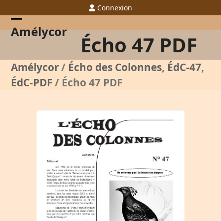
Skip
Connexion
to
content
Open
Close
Amélycor
Écho 47 PDF
mobile
mobile
menu
menu
Amélycor
/
Écho des Colonnes
,
ÉdC-47
,
ÉdC-PDF
/
Écho 47 PDF