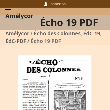
Skip
Connexion
to
content
Open
Close
Amélycor
Écho 19 PDF
mobile
mobile
menu
menu
Amélycor
/
Écho des Colonnes
,
ÉdC-19
,
ÉdC-PDF
/
Écho 19 PDF